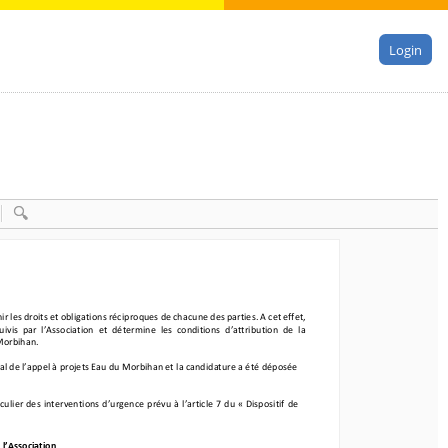
Login
es droits et obligations réciproques de chacune des parties. A cet effet, 
r les droits et obligations réciproques de chacune des parties. A cet effet, 
vis 
par    l’As sociation 
et   détermine 
les   conditions 
d’attribution 
de   la 
uivis 
par    l’As sociation 
et   détermine 
les   conditions 
d’attribution 
de   la 
orbihan
.
 Morbihan
.
 de   l’appel 
à projets 
Eau    du   Morbihan 
et   la  candidature 
a  été déposée 
al
 de   l’appel 
à projets 
Eau    du   Morbihan 
et   la  candidature 
a  été déposée 
lier 
des    interventions 
d’urgence 
prévu 
à l’article 
7  du   «  Dispo
sitif de 
culier 
des    interventions 
d’urgence 
prévu 
à l’article 
7  du   «  Dispo
sitif de 
Ass
ociation 