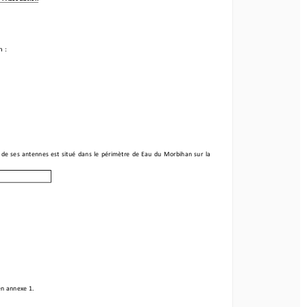
 l
’Ass
ociation 
 
n 
 
tion 
: 
 
e   ses    antennes 
est    situé 
dans 
le   périmètre 
de   Eau    du   Morbihan 
sur    la 
ne 
de   ses    antennes 
est    situé 
dans 
le   périmètre 
de   Eau    du   Morbihan 
sur    la 
 annexe 
1. 
en annexe 
1. 