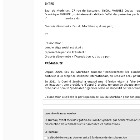
ENTRE 
ENTRE 
Eau 
du    Morbihan, 
27    rue    de    Luscanen, 
56001 
VANNES 
Cedex, 
représ
Eau 
du    Morbihan, 
27    rue    de    Luscanen, 
56001 
VANNES 
Cedex, 
rep
Dominique 
RIGUIDEL, 
spécialement 
habilité 
à l’effet 
des    présentes 
par  la dé
Dominique 
RIGUIDEL, 
spécialement 
habilité 
à l’effet 
des    présentes 
par  l
n°                
          en   date 
du    
n°                
          en   date 
du    
Ci-apr
ès   dénommé 
«  Eau    du   Morbihan 
»,   d’une 
part, 
Ci-apr
ès   dénommé 
«  Eau    du   Morbihan 
»,   d’une 
part, 
ET 
ET 
L’association 
:          
dont 
le  siège 
social 
est    situé 
: 
L’association 
:          
représentée 
par    son  Président 
: 
dont 
le  siège 
social 
est    situé 
: 
Ci-apr
ès   dénommée 
«  l’Asso
ciation », 
d’autre 
part, 
représentée 
par    son  Président 
: 
Ci-apr
ès   dénommée 
«  l’Asso
ciation », 
d’autre 
part, 
PRÉAMBULE 
PRÉAMBULE 
Depuis 
2009, 
Eau 
du    Morbihan 
soutient 
financièrement 
les    associat
porteuse 
d’un 
projet 
de   solidarité 
internationale, 
en   lien    avec 
l’eau 
potable. 
Depuis 
2009, 
Eau 
du    Morbihan 
soutient 
financièrement 
les    asso
En   2021,
 le   Comité 
Syndical
 a  engagé 
une 
réflexion 
visant 
à  faire 
évolu
porteuse 
d’un 
projet 
de   solidarité 
internationale, 
en   lien    avec 
l’eau 
potab
en   instaurant 
une    procédure 
d’appel
 à  projets 
renouvelée 
chaque 
année, 
fixée par le Comité Syndical et organisée selon un dispositif de financement 
En   2021,
 le   Comité 
Syndical
 a  engagé 
une 
réflexion 
visant 
à  faire 
év
en   instaurant 
une    procédure 
d’appel
 à  projets 
renouvelée 
chaque 
ann
fixée par le Comité Syndical et organisée selon un dispositif de financeme
L’association 
a sollicité 
la  participation 
de Eau    du   Morbihan 
pour 
son    proj
L’association 
a sollicité 
la  participation 
de Eau    du   Morbihan 
pour 
son    
Cadre réservé à Eau du Morbihan
Le   Bureau, 
ayant
 reçu délégation du 
Comité 
Syndical par délibération 
n° CS- 
Cadre réservé à Eau du Morbihan
l’instruction des candidatures et accorder les subventions
. 
Le   Bureau, 
ayant
 reçu délégation du 
Comité 
Syndical par délibération 
n° C
Le Bureau
 : 
l’instruction des candidatures et accorder les subventions
. 
a décidé de ne pas donner suite à la demande de subvention
Le Bureau
 : 
en date du
a    décidé 
par    délibération 
n° 
a décidé de ne pas donner suite à la demande de subvention
d'accorder une subvention 
de