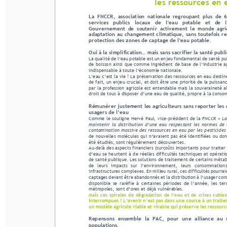
les ressources en 
La  FNCCR,  association  nationale  regroupant  plus  de  600  
La  FNCCR,  association  nationale  regroupant  plus  de  60
services   publics   locaux   de   l’eau   potable   et   de   l’
Gouvernement  de  soutenir  activement  le  monde  agricole  
services   publics   locaux   de   l’eau   potable   et   de 
adaptation au changement climatique, sans toutefois reno
Gouvernement  de  soutenir  activement  le  monde  agricol
protection 
des zones de captage de l’eau potable.
adaptation au changement climatique, sans toutefois r
protection 
des zones de captage de l’eau potable.
Oui à la simplification... mais sans sacrifier la santé publiqu
La qualité de l’eau potable est un enjeu fondamental de santé publiq
Oui à la simplification... mais sans sacrifier la santé publ
de boisson ainsi que comme ingrédient de base de l’industrie agro
La qualité de l’eau potable est un enjeu fondamental de santé pub
indispensable à toute l’économie nationale. 
de boisson ainsi que comme ingrédient de base de l’industrie a
L’eau c’est la vie ! La préservation des ressources en eau destinée
indispensable à toute l’économie nationale. 
de fait, un enjeu crucial, et doit être une priorité de la puissance 
L’eau c’est la vie ! La préservation des ressources en eau dest
par la profession agricole est entendable mais la so
uveraineté alime
de fait, un enjeu crucial, et doit être une priorité de la puissan
droit de tous à disposer d’une eau de qualité, propre à la consomma
par la profession agricole est entendable mais la so
uveraineté a
droit de tous à disposer d’une eau de qualité, propre à la conso
Rémunérer justement les agriculteurs sans reporter les coût
usagers de l’eau
Rémunérer justement les agriculteurs sans reporter les c
Comme le souligne Hervé Paul, vice-
président de la FNCCR 
« La ca
usagers de l’eau
maintenir  la  distribution  d’une  eau  respectant  les  normes  de  quali
Comme le souligne Hervé Paul, vice-
président de la FNCCR 
« La
contamination massive des ressources en eau par les pesticides et 
maintenir  la  distribution  d’une  eau  respectant  les  normes  de  q
de nouvelles molécules qui n’avaient pas été identifiées ou dont le
contamination massive des ressources en eau par les pesticides 
été étudiés, sont régulièrement découvertes.
de nouvelles molécules qui n’avaient pas été identifiées ou dont
Au  -delà des aspects financiers (surcoûts importants pour traiter de
été étudiés, sont régulièrement découvertes.
d’eau se heurtent à de réelles difficultés techniques et opérationn
Au  -delà des aspects financiers (surcoûts importants pour traite
de santé publique. Les solutions de traitement de cert
ains métabolit
d’eau se heurtent à de réelles difficultés techniques et opérat
de  leurs  impacts  sur  l’environnement,  leurs  consommations  én
infrastructures complexes. En milieu rural, ces difficultés pourraien
de santé publique. Les solutions de traitement de cert
ains métabo
captages deva
nt être abandonnés et la distribution à l’usager compro
de  leurs  impacts  sur  l’environnement,  leurs  consommations
disponible  se  raréfie  à  certaines  périodes  de  l’année,  les  territ
infrastructures complexes. En milieu rural, ces difficultés pourra
métropoles, sont d’ores et déjà vulnérables.  
captages deva
nt être abandonnés et la distribution à l’usager co
Mais  ces  spirales  de  dégradation  de  l’eau  et  de  crises  subies  pa
disponible  se  raréfie  à  certaines  périodes  de  l’année,  les  te
interrompues ! L’avenir n’est pas dans une course à un traiteme
métropoles, sont d’ores et déjà vulnérables.  
un modèle agricole viable et vivable qui préserve les ressources 
Mais  ces  spirales  de  dégradation  de  l’eau  et  de  crises  subies
interrompues ! L’avenir n’est pas dans une course à un trait
Repensons  ensemble  la  PAC,  pour  une  alliance  au  servi
un modèle agricole viable et vivable qui préserve les ressourc
populations.
Les collectivités soutiennent les agriculteurs, eux
-mêmes victimes d’
Repensons  ensemble  la  PAC,  pour  une  alliance  au  se
favorisé de longue date par les politiques publiques. Au niveau local,
populations.