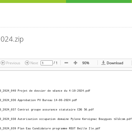
2024.zip
/
1
Previous
Next
90%
Download
B_2024_040 Projet de dossier de séance du 4-10-2024.pdf
B_2024_040 Projet de dossier de séance du 4-10-2024.pdf
B_2024_036 Approbation PV Bureau 14-06-2024.pdf
B_2024_036 Approbation PV Bureau 14-06-2024.pdf
B_2024_037 Contrat groupe assurance statutaire CDG 56.pdf
B_2024_037 Contrat groupe assurance statutaire CDG 56.pdf
B_2024_038 Autorisation occupation domaine Pylone Kervignac Bouygues télécom.pdf
B_2024_038 Autorisation occupation domaine Pylone Kervignac Bouygues télécom.pdf
B_2024_039 Plan Eau Candidature programme REUT Beille Ile.pdf
B_2024_039 Plan Eau Candidature programme REUT Beille Ile.pdf